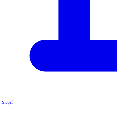
Siopaí