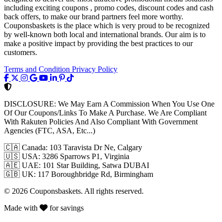
including exciting coupons , promo codes, discount codes and cash
back offers, to make our brand partners feel more worthy.
Couponsbaskets is the place which is very proud to be recognized
by well-known both local and international brands. Our aim is to
make a positive impact by providing the best practices to our
customers.
Terms and Condition
Privacy Policy
DISCLOSURE:
We May Earn A Commission When You Use One
Of Our Coupons/Links To Make A Purchase. We Are Compliant
With Rakuten Policies And Also Compliant With Government
Agencies (FTC, ASA, Etc...)
🇨🇦
Canada: 103 Taravista Dr Ne, Calgary
🇺🇸
USA: 3286 Sparrows P1, Virginia
🇦🇪
UAE: 101 Star Building, Satwa DUBAI
🇬🇧
UK: 117 Boroughbridge Rd, Birmingham
© 2026 Couponsbaskets. All rights reserved.
Made with
for savings