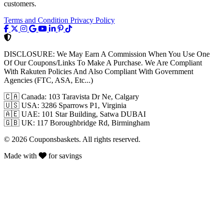
customers.
Terms and Condition
Privacy Policy
DISCLOSURE:
We May Earn A Commission When You Use One
Of Our Coupons/Links To Make A Purchase. We Are Compliant
With Rakuten Policies And Also Compliant With Government
Agencies (FTC, ASA, Etc...)
🇨🇦
Canada: 103 Taravista Dr Ne, Calgary
🇺🇸
USA: 3286 Sparrows P1, Virginia
🇦🇪
UAE: 101 Star Building, Satwa DUBAI
🇬🇧
UK: 117 Boroughbridge Rd, Birmingham
© 2026 Couponsbaskets. All rights reserved.
Made with
for savings